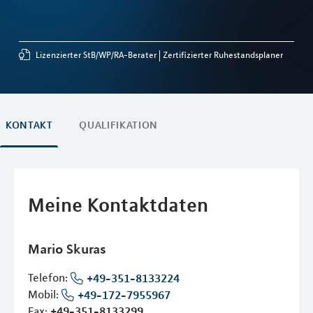
Lizenzierter StB/WP/RA-Berater
Zertifizierter Ruhestandsplaner
KONTAKT
QUALIFIKATION
Meine Kontaktdaten
Mario
Skuras
Telefon:
+49-351-8133224
Mobil:
+49-172-7955967
Fax:
+49-351-8133299