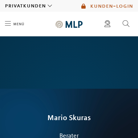
MLP
privatkunden
kunden-login
menü
Inhalt
diese website durchsuchen
mlp berater finden
Mario
Skuras
Berater