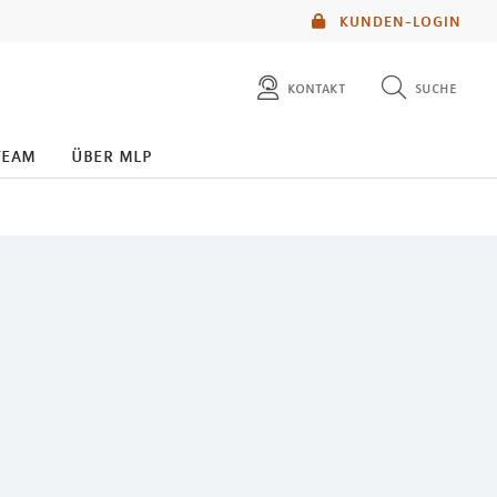
KUNDEN-LOGIN
kontakt
suche
diese website durchsuchen
team
über mlp
mlp berater finden