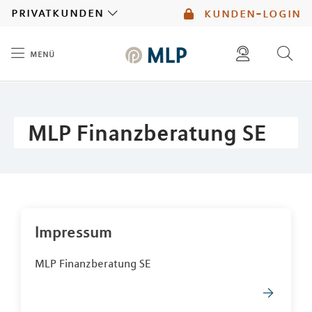
MLP
privatkunden
kunden-login
menü
Inhalt
diese website durchsuchen
mlp berater finden
MLP Finanzberatung SE
Impressum
MLP Finanzberatung SE